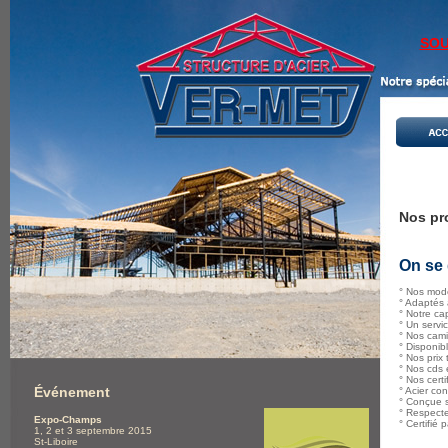
SOU
Nos pr
On se 
° Nos modè
° Adaptés 
° Notre ca
° Un servi
° Nos cam
° Disponibl
° Nos prix 
° Nos cds 
° Nos certi
Événement
° Acier co
° Conçue s
° Respecte
Expo-Champs
° Certifié
1, 2 et 3 septembre 2015
St-Liboire