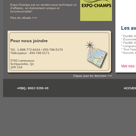
Expo-Champs est un rendez-vous technique et
d'affaires, un événement unique et
incontournable!
Plus de détails >>>
Les a
° Facilité d
° Économi
Pour nous joindre
° Facilité d
° Longueur 
° Tout l'a
Tél : 1-888-772-6444 / 450-796-5170
° Aucune s
Télécopieur : 450-796-5171
5700 Lamoureux
St-Hyacinthe, Qc
Voir no
J2R 1S4
Cliquez pour les directions >>>
ACCUEI